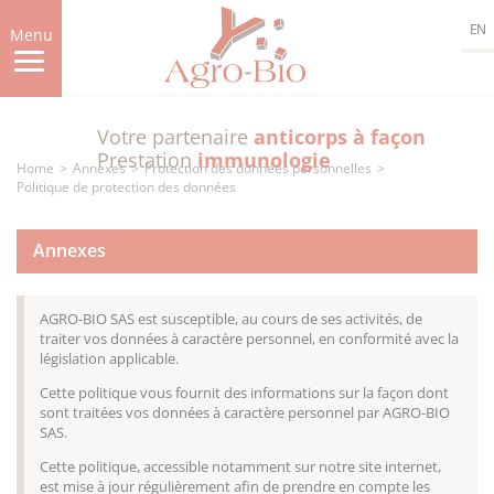
Skip
EN
to
Menu
main
content
Votre partenaire
anticorps à façon
Prestation
immunologie
Home
Annexes
Protection des données personnelles
Politique de protection des données
Annexes
AGRO-BIO SAS est susceptible, au cours de ses activités, de
traiter vos données à caractère personnel, en conformité avec la
législation applicable.
Cette politique vous fournit des informations sur la façon dont
sont traitées vos données à caractère personnel par AGRO-BIO
SAS.
Cette politique, accessible notamment sur notre site internet,
est mise à jour régulièrement afin de prendre en compte les