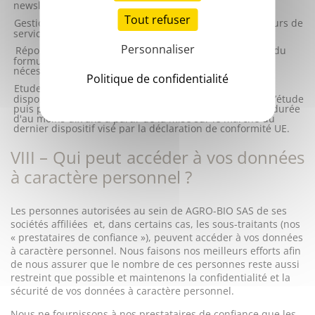
newsletter ;
Tout refuser
Gestion des relations avec les prestataires et fournisseurs de
services: 5 ans à compter de la fin de la relation ;
Personnaliser
Réponse aux sollicitations nous parvenant par le biais du
formulaire de contact de nos sites internet: la durée
nécessaire pour répondre à la sollicitation concernée.
Politique de confidentialité
Etude clinique pour le dossier de marquage CE de nos
dispositifs médicaux : jusqu’à la signature du rapport d’étude
puis passage en base archive intermédiaire
pour une durée
d'au moins dix ans à partir de la mise sur le marché du
dernier dispositif visé par la déclaration de conformité UE.
VIII – Qui peut accéder à vos données
à caractère personnel ?
Les personnes autorisées au sein de AGRO-BIO SAS de ses
sociétés affiliées
et, dans certains cas, les sous-traitants (nos
« prestataires de confiance »), peuvent accéder à vos données
à caractère personnel. Nous faisons nos meilleurs efforts afin
de nous assurer que le nombre de ces personnes reste aussi
restreint que possible et maintenons la confidentialité et la
sécurité de vos données à caractère personnel.
Nous ne fournissons à nos prestataires de confiance que les