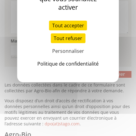
activer
Tout accepter
Tout refuser
Math question (10 + 8 =)
Personnaliser
Solve this simple math problem and enter the result. E.g. for 1+3, enter 4.
Politique de confidentialité
Les données collectées dans le cadre de ce formulaire sont
collectées par Agro-Bio afin de répondre à votre demande.
Vous disposez d’un droit d’accès de rectification à vos
données personnelles ainsi qu’un droit d’opposition pour des
motifs légitimes au traitement de vos données que vous
pouvez exercer en envoyant un courrier électronique à
l’adresse suivante :
dpo(at)stago.com
.
Agro-Bio