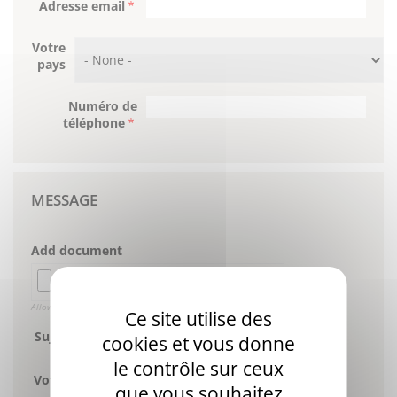
Adresse email
Votre
pays
Numéro de
téléphone
MESSAGE
Add document
Allowed files: txt, pdf, doc, csv, xlsx, png, jpeg, jpg . Max size: 5 MB.
Ce site utilise des
Sujet concerné
cookies et vous donne
le contrôle sur ceux
Votre question
que vous souhaitez