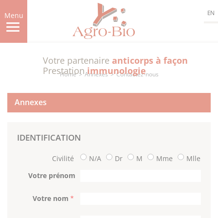
Skip
EN
to
Menu
main
content
Votre partenaire
anticorps à façon
Prestation
immunologie
Home
Annexes
Contactez-nous
Annexes
IDENTIFICATION
Civilité
N/A
Dr
M
Mme
Mlle
Votre prénom
Votre nom