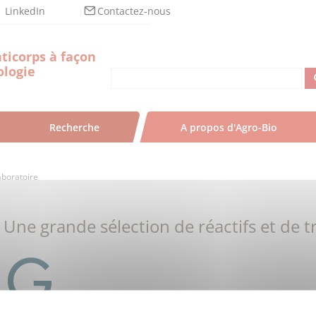
LinkedIn
Contactez-nous
ticorps à façon
logie
Recherche
A propos d'Agro-Bio
boratoire
Une grande sélection de réactifs et de t
Image