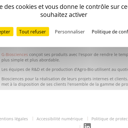
ise des cookies et vous donne le contrôle sur 
G-Biosciences
représente une gamme de plus d’un millier de produ
recherche en sciences de la vie.
souhaitez activer
Les champs d’application de la gamme G-Biosciences s’étend :
De la préparation des échantillons et des protéines : purificatio
epter
Tout refuser
Personnaliser
Politique de conf
marquage, couplage, concentration
A leurs analyses : dosage protéiques, électrophorèse, western 
G-Biosciences
conçoit ses produits avec l'espoir de rendre le tem
plus simple et plus abordable.
Les équipes de R&D et de production d’Agro-Bio utilisent au quoti
Biosciences pour la réalisation de leurs projets internes et clients
met à la disposition de ses clients l'ensemble de la gamme de pro
ntions légales
Accessibilité numérique
Politique de prote