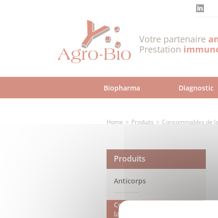
Skip
to
main
content
Votre partenaire
an
Prestation
immuno
Biopharma
Diagnostic
Home
Produits
Consommables de la
Produits
Anticorps
Consommables de
laboratoire