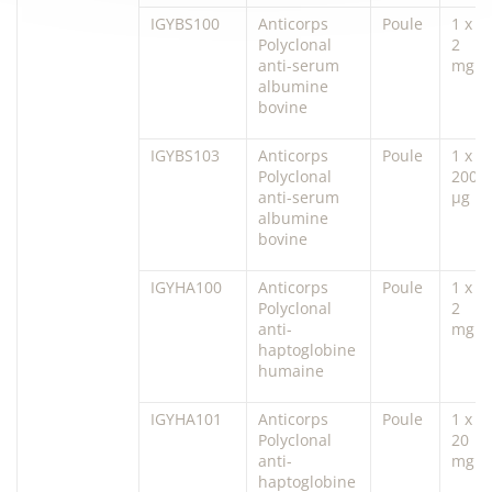
IGYBS100
Anticorps
Poule
1 x
Polyclonal
2
anti-serum
mg
albumine
bovine
IGYBS103
Anticorps
Poule
1 x
Polyclonal
200
anti-serum
µg
albumine
bovine
IGYHA100
Anticorps
Poule
1 x
Polyclonal
2
anti-
mg
haptoglobine
humaine
IGYHA101
Anticorps
Poule
1 x
Polyclonal
20
anti-
mg
haptoglobine