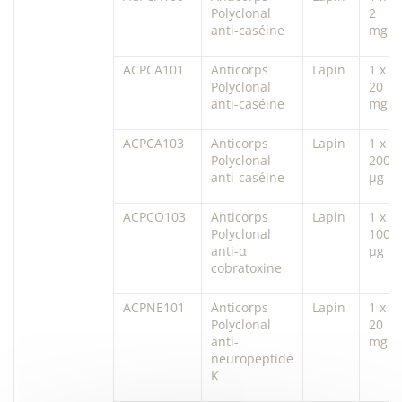
Polyclonal
2
anti-caséine
mg
ACPCA101
Anticorps
Lapin
1 x
Polyclonal
20
anti-caséine
mg
ACPCA103
Anticorps
Lapin
1 x
Polyclonal
200
anti-caséine
µg
ACPCO103
Anticorps
Lapin
1 x
Polyclonal
100
anti-α
µg
cobratoxine
ACPNE101
Anticorps
Lapin
1 x
Polyclonal
20
anti-
mg
neuropeptide
K