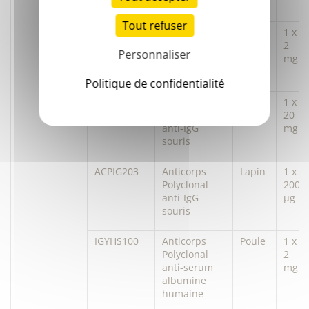
bovine
Tout refuser
ACPIG200
Anticorps
Lapin
1 x
Polyclonal
2
Personnaliser
anti-IgG
mg
souris
Politique de confidentialité
ACPIG201
Anticorps
Lapin
1 x
Polyclonal
20
anti-IgG
mg
souris
ACPIG203
Anticorps
Lapin
1 x
Polyclonal
200
anti-IgG
µg
souris
IGYHS100
Anticorps
Poule
1 x
Polyclonal
2
anti-serum
mg
albumine
humaine