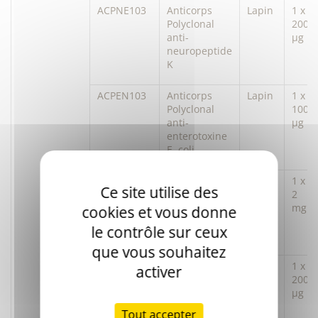
ACPNE103
Anticorps
Lapin
1 x
Polyclonal
200
anti-
µg
neuropeptide
K
ACPEN103
Anticorps
Lapin
1 x
Polyclonal
100
anti-
µg
enterotoxine
E. coli
ACPBS100
Anticorps
Lapin
1 x
Ce site utilise des
Polyclonal
2
anti-serum
mg
cookies et vous donne
albumine
le contrôle sur ceux
bovine
que vous souhaitez
ACPBS103
Anticorps
Lapin
1 x
activer
Polyclonal
200
anti-serum
µg
albumine
Tout accepter