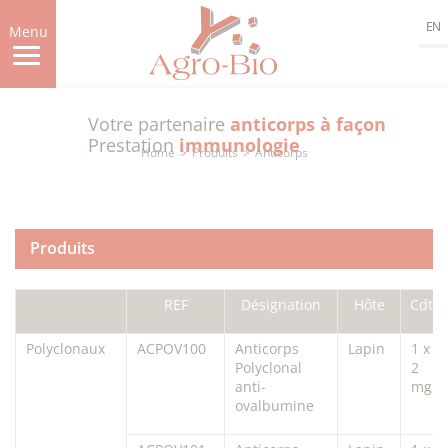
Skip
EN
to
Menu
main
content
Votre partenaire
anticorps à façon
Prestation
immunologie
Home
Produits
Anticorps
Produits
REF
Désignation
Hôte
Cdt.
Polyclonaux
ACPOV100
Anticorps
Lapin
1 x
Polyclonal
2
anti-
mg
ovalbumine