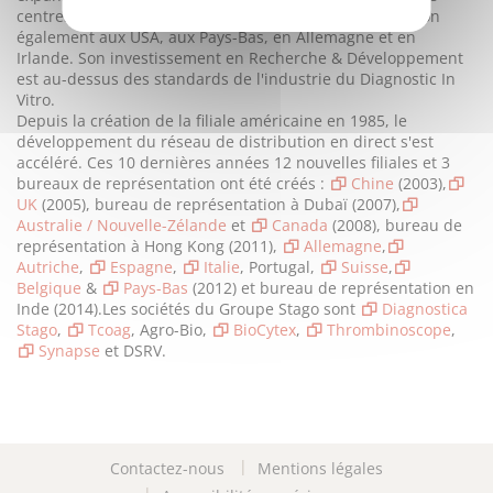
centres de Recherche & Développement et de fabrication
également aux USA, aux Pays-Bas, en Allemagne et en
Irlande. Son investissement en Recherche & Développement
est au-dessus des standards de l'industrie du Diagnostic In
Vitro.
Depuis la création de la filiale américaine en 1985, le
développement du réseau de distribution en direct s'est
accéléré. Ces 10 dernières années 12 nouvelles filiales et 3
bureaux de représentation ont été créés :
Chine
(2003),
UK
(2005), bureau de représentation à Dubaï (2007),
Australie / Nouvelle-Zélande
et
Canada
(2008), bureau de
représentation à Hong Kong (2011),
Allemagne
,
Autriche
,
Espagne
,
Italie
, Portugal,
Suisse
,
Belgique
&
Pays-Bas
(2012) et bureau de représentation en
Inde (2014).
Les sociétés du Groupe Stago sont
Diagnostica
Stago
,
Tcoag
, Agro-Bio,
BioCytex
,
Thrombinoscope
,
Synapse
et DSRV.
Contactez-nous
Mentions légales