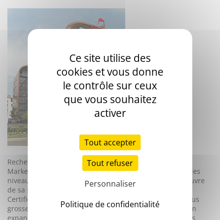
Ce site utilise des
cookies et vous donne
le contrôle sur ceux
que vous souhaitez
activer
Tout accepter
Recherche & Développement, Production, Logistique,
Tout refuser
Marketing, Ventes et Distribution internationale, à tous les
niveaux de la chaîne de valeurs, Stago reste maître d'œuvre
Personnaliser
de sa stratégie.
Certifié ISO 13485 et ISO 9001, le groupe concentre la plus
Politique de confidentialité
grosse partie de ses activités industrielles en France. Son
expansion géographique l'amène aujourd'hui à avoir des