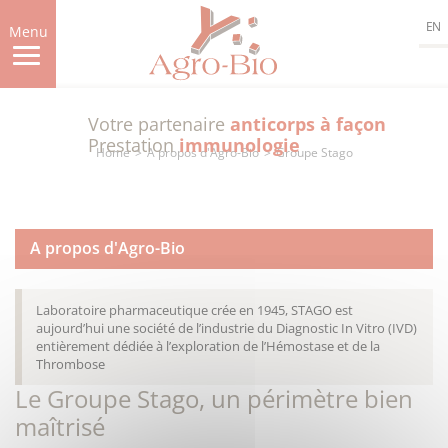
Skip
EN
to
Menu
main
content
Votre partenaire
anticorps à façon
Prestation
immunologie
Home
A propos d'Agro-Bio
Groupe Stago
A propos d'Agro-Bio
Laboratoire pharmaceutique crée en 1945, STAGO est
aujourd’hui une société de l’industrie du Diagnostic In Vitro (IVD)
entièrement dédiée à l’exploration de l’Hémostase et de la
Thrombose
Le Groupe Stago, un périmètre bien
maîtrisé