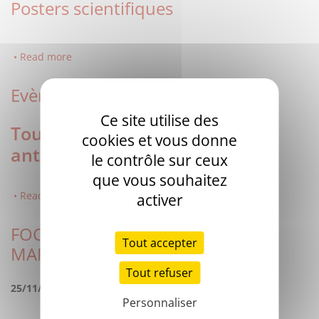
Posters scientifiques
Read more
Evènements
Ce site utilise des
Tous les congrès autour des
cookies et vous donne
anticorps
le contrôle sur ceux
que vous souhaitez
Read more
activer
FOCUS nouveau service "EPITOPE
Tout accepter
MAPPING Conformationnel"
Tout refuser
25/11/19
Personnaliser