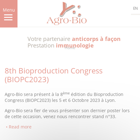
Skip
EN
to
Menu
main
content
Votre partenaire
anticorps à façon
Prestation
immunologie
Home
8th Bioproduction Congress
(BIOPC2023)
ème
Agro-Bio sera présent à la 8
édition du Bioproduction
Congress (BIOPC2023) les 5 et 6 Octobre 2023 à Lyon.
Agro-Bio sera fier de vous présenter son dernier poster lors
de cette occasion, venez nous rencontrer stand n°33.
Read more