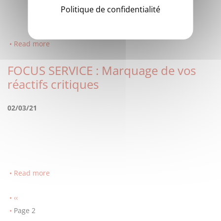
Politique de confidentialité
Read more
FOCUS SERVICE : Marquage de vos
réactifs critiques
02/03/21
Read more
Pagination
Previous
‹‹
page
Page 2